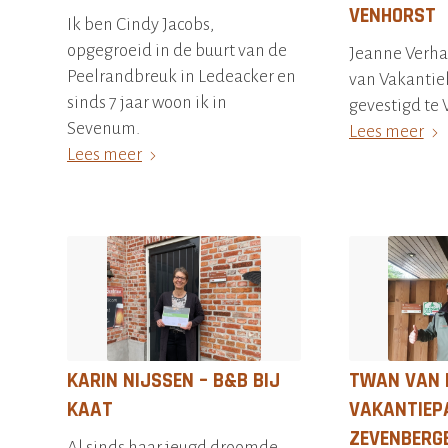
VENHORST
Ik ben Cindy Jacobs,
opgegroeid in de buurt van de
Jeanne Verha
Peelrandbreuk in Ledeacker en
van Vakantie
sinds 7 jaar woon ik in
gevestigd te 
Sevenum.
Lees meer
Lees meer
KARIN NIJSSEN – B&B BIJ
TWAN VAN 
KAAT
VAKANTIEP
ZEVENBERG
Al sinds haar jeugd droomde