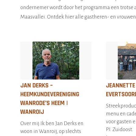
ondernemer wordt door het programma een trotse 
Maasvallei. Ontdek hier alle gastheren- en vrouwen
JAN DERKS –
JEANNETTE 
HEEMKUNDEVERENIGING
EVERTSOOR
WANRODE’S HEEM |
Streekprodu
WANROIJ
menu en cad
voor gasten e
Over mij Ik ben Jan Derks en
P.I. Zuidoost.
woon in Wanroij, op slechts