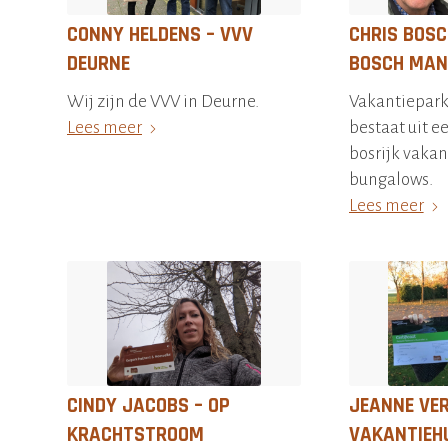
CONNY HELDENS – VVV
CHRIS BOSC
DEURNE
BOSCH MA
Wij zijn de VVV in Deurne.
Vakantiepar
Lees meer
bestaat uit e
bosrijk vakan
bungalows.
Lees meer
CINDY JACOBS – OP
JEANNE VE
KRACHTSTROOM
VAKANTIEH