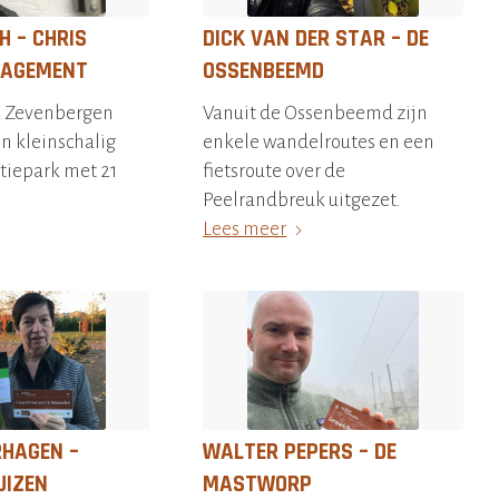
H – CHRIS
DICK VAN DER STAR – DE
NAGEMENT
OSSENBEEMD
k Zevenbergen
Vanuit de Ossenbeemd zijn
en kleinschalig
enkele wandelroutes en een
tiepark met 21
fietsroute over de
Peelrandbreuk uitgezet.
Lees meer
RHAGEN –
WALTER PEPERS – DE
UIZEN
MASTWORP