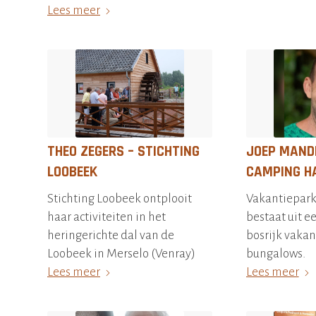
Lees meer
THEO ZEGERS – STICHTING
JOEP MAND
LOOBEEK
CAMPING H
Stichting Loobeek ontplooit
Vakantiepar
haar activiteiten in het
bestaat uit e
heringerichte dal van de
bosrijk vakan
Loobeek in Merselo (Venray)
bungalows.
Lees meer
Lees meer