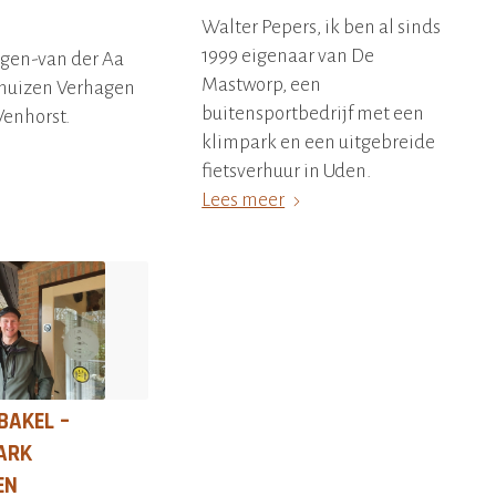
Walter Pepers, ik ben al sinds
1999 eigenaar van De
gen-van der Aa
Mastworp, een
huizen Verhagen
buitensportbedrijf met een
Venhorst.
klimpark en een uitgebreide
fietsverhuur in Uden.
Lees meer
BAKEL –
ARK
EN