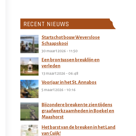
RECENT NIEUWS
Startschot bouw Weverslose
Schaapskooi
30 maart 2026 - 11:50
Een bron tussen breuklijn en
verleden
13 maart 2026 - 06:48
Voorjaar in het St. Annabos
5 maart 2026 - 10:16
Bijzondere breuken te zien tijdens
graafwerkzaamheden in Boekel en
Maashorst
27 februari 2026 - 11:32
Het barst van de breuken in het Land
van Cuijk!