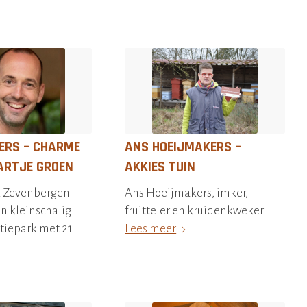
ERS – CHARME
ANS HOEIJMAKERS –
ARTJE GROEN
AKKIES TUIN
k Zevenbergen
Ans Hoeijmakers, imker,
en kleinschalig
fruitteler en kruidenkweker.
tiepark met 21
Lees meer