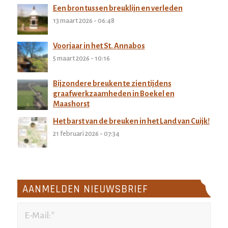
Een bron tussen breuklijn en verleden
13 maart 2026 - 06:48
Voorjaar in het St. Annabos
5 maart 2026 - 10:16
Bijzondere breuken te zien tijdens
graafwerkzaamheden in Boekel en
Maashorst
27 februari 2026 - 11:32
Het barst van de breuken in het Land van Cuijk!
21 februari 2026 - 07:34
AANMELDEN NIEUWSBRIEF