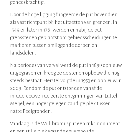
geneeskrachtig.
Door de hoge ligging fungeerde de put bovendien
als vast richtpunt bij het uitzetten van grenzen. In
1549 en later in 1761 werden er nabij de put
grensstenen geplaatst om gebiedsscheidingen te
markeren tussen omliggende dorpen en
landsdelen.
Na periodes van verval werd de put in 1899 opnieuw
uitgegraven en kreeg ze de stenen opbouw die nog
steeds bestaat. Herstel volgde in 1953 en opnieuw in
2009. Rondom de put ontstonden vanaf de
middeleeuwen de eerste ontginningen van Luttel
Meijel, een hoger gelegen zandige plek tussen
natte Peelgronden.
Vandaag is de Willibrordusput een rijksmonument
en een stille plek waar de eeuwenoude