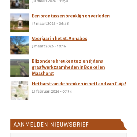
30 maart 2026 - 11:50
Een bron tussen breuklijn en verleden
13 maart 2026 - 06:48
Voorjaar in het St. Annabos
5 maart 2026 - 10:16
Bijzondere breuken te zien tijdens
graafwerkzaamheden in Boekel en
Maashorst
27 februari 2026 - 11:32
Het barst van de breuken in het Land van Cuijk!
21 februari 2026 - 07:34
AANMELDEN NIEUWSBRIEF