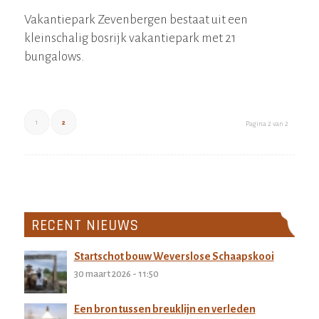
Vakantiepark Zevenbergen bestaat uit een
kleinschalig bosrijk vakantiepark met 21
bungalows.
1
2
Pagina 2 van 2
RECENT NIEUWS
Startschot bouw Weverslose Schaapskooi
30 maart 2026 - 11:50
Een bron tussen breuklijn en verleden