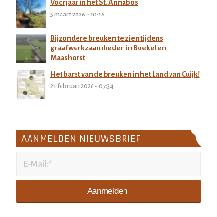
Voorjaar in het St. Annabos
5 maart 2026 - 10:16
Bijzondere breuken te zien tijdens
graafwerkzaamheden in Boekel en
Maashorst
27 februari 2026 - 11:32
Het barst van de breuken in het Land van Cuijk!
21 februari 2026 - 07:34
AANMELDEN NIEUWSBRIEF