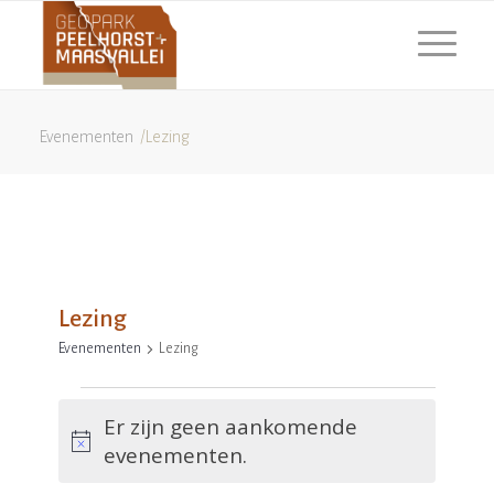
Evenementen
/
Lezing
Lezing
Evenementen
Lezing
Evenementen
Er zijn geen aankomende
in
Bericht
evenementen.
7