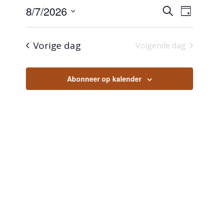
augustus
Eveneme
Evene
8/7/2026
Zoeken
2026
Dag
weerg
Zoeken
Selecteer
navigat
en
een
Vorige dag
Volgende dag
weergev
datum.
navigatie
Abonneer op kalender