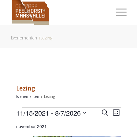
Evenementen
/
Lezing
Lezing
Evenementen
Lezing
Evenementen
Eveneme
Evene
11/15/2021
 - 
8/7/2026
Zoeken
Lijst
weerg
Zoeken
Selecteer
navigat
november 2021
en
een