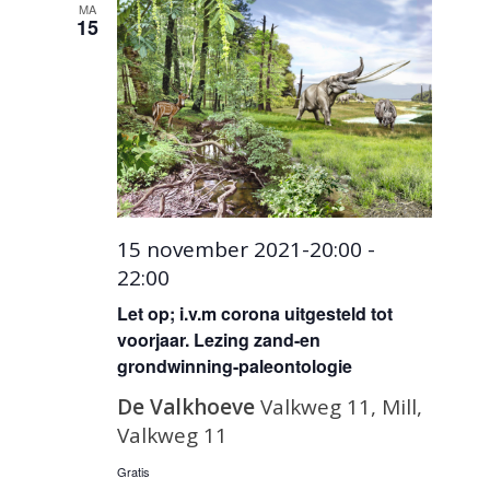
weergev
MA
datum.
15
navigatie
15 november 2021-20:00
-
22:00
Let op; i.v.m corona uitgesteld tot
voorjaar. Lezing zand-en
grondwinning-paleontologie
De Valkhoeve
Valkweg 11, Mill,
Valkweg 11
Gratis