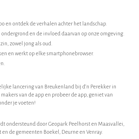
po en ontdek de verhalen achter het landschap.
 de ondergrond en de invloed daarvan op onze omgeving.
ezin, zowel jong als oud.
iken en werkt op elke smartphonebrowser.
en.
ijke lancering van Breukenland bij d’n Perekker in
 makers van de app en probeer de app, geniet van
onder je voeten!
ordt ondersteund door Geopark Peelhorst en Maasvallei,
t en de gemeenten Boekel, Deurne en Venray.