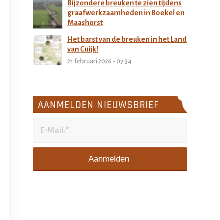
Bijzondere breuken te zien tijdens
graafwerkzaamheden in Boekel en
Maashorst
27 februari 2026 - 11:32
Het barst van de breuken in het Land
van Cuijk!
21 februari 2026 - 07:34
AANMELDEN NIEUWSBRIEF