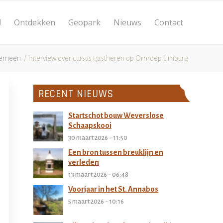
!
Ontdekken
Geopark
Nieuws
Contact
gemeen
/
Interview over cursus gastheren op Omroep Limburg
RECENT NIEUWS
Startschot bouw Weverslose
Schaapskooi
30 maart 2026 - 11:50
Een bron tussen breuklijn en
verleden
13 maart 2026 - 06:48
Voorjaar in het St. Annabos
5 maart 2026 - 10:16