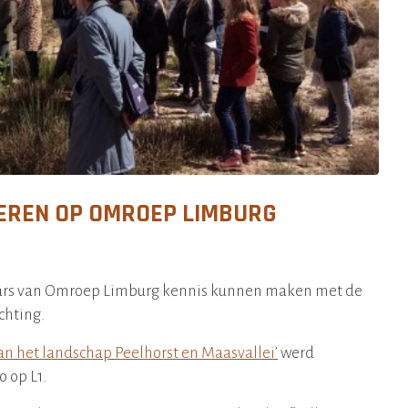
EREN OP OMROEP LIMBURG
ars van Omroep Limburg kennis kunnen maken met de
chting.
an het landschap Peelhorst en Maasvallei’
werd
 op L1.