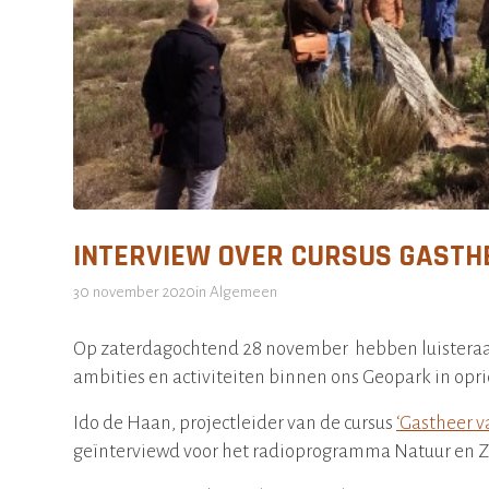
INTERVIEW OVER CURSUS GASTH
30 november 2020
in
Algemeen
Op zaterdagochtend 28 november hebben luistera
ambities en activiteiten binnen ons Geopark in opri
Ido de Haan, projectleider van de cursus
‘Gastheer v
geïnterviewd voor het radioprogramma Natuur en Zo