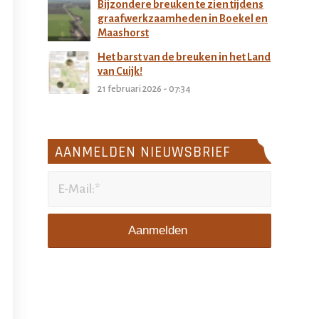
Bijzondere breuken te zien tijdens
graafwerkzaamheden in Boekel en
Maashorst
27 februari 2026 - 11:32
Het barst van de breuken in het Land
van Cuijk!
21 februari 2026 - 07:34
AANMELDEN NIEUWSBRIEF