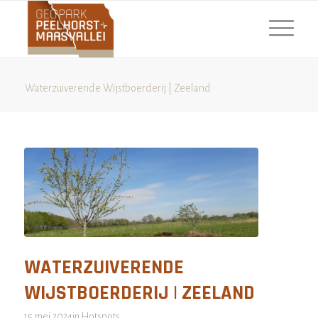
Waterzuiverende Wijstboerderij | Zeeland
WATERZUIVERENDE
WIJSTBOERDERIJ | ZEELAND
15 mei 2024
in
Hotspots