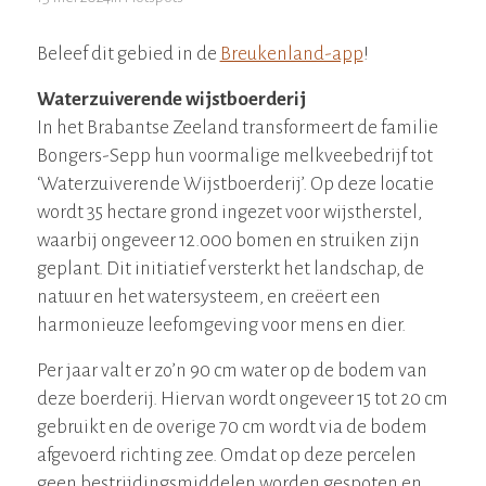
Beleef dit gebied in de
Breukenland-app
!
Waterzuiverende wijstboerderij
In het Brabantse Zeeland transformeert de familie
Bongers-Sepp hun voormalige melkveebedrijf tot
‘Waterzuiverende Wijstboerderij’. Op deze locatie
wordt 35 hectare grond ingezet voor wijstherstel,
waarbij ongeveer 12.000 bomen en struiken zijn
geplant. Dit initiatief versterkt het landschap, de
natuur en het watersysteem, en creëert een
harmonieuze leefomgeving voor mens en dier.
Per jaar valt er zo
’
n 90 cm water op de bodem van
deze boerderij. Hiervan wordt ongeveer 15 tot 20 cm
gebruikt en de overige 70 cm wordt via de bodem
afgevoerd richting zee. Omdat op deze percelen
geen bestrijdingsmiddelen worden gespoten en