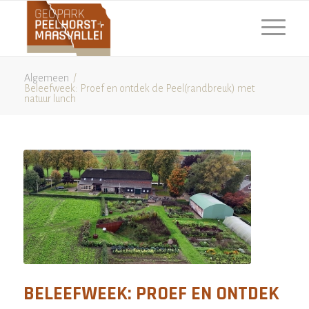
Algemeen
/
Beleefweek: Proef en ontdek de Peel(randbreuk) met
natuur lunch
BELEEFWEEK: PROEF EN ONTDEK